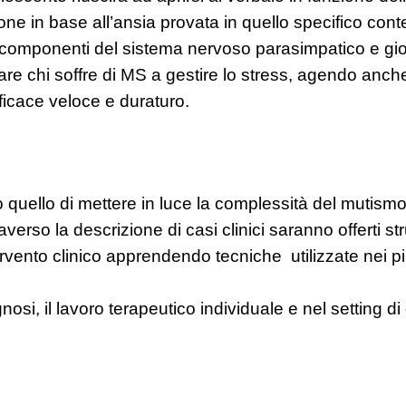
zione in base all’ansia provata in quello specifico co
i componenti del sistema nervoso parasimpatico e gio
utare chi soffre di MS a gestire lo stress, agendo anc
fficace veloce e duraturo.
o quello di mettere in luce la complessità del mutis
ttraverso la descrizione di casi clinici saranno offerti s
rvento clinico apprendendo tecniche utilizzate nei pi
agnosi, il lavoro terapeutico individuale e nel setting d