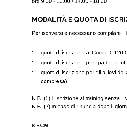
ore 9.30 - 13.00 / 14.00 - 18.00
MODALITÀ E QUOTA DI ISCR
Per iscriversi è necessario compilare 
quota di iscrizione al Corso: € 120
quota di iscrizione per i partecipan
quota di iscrizione per gli allievi 
compresa)
N.B. (1) L’iscrizione al training senza i
N.B. (2) In caso di rinuncia dopo il gior
8 ECM