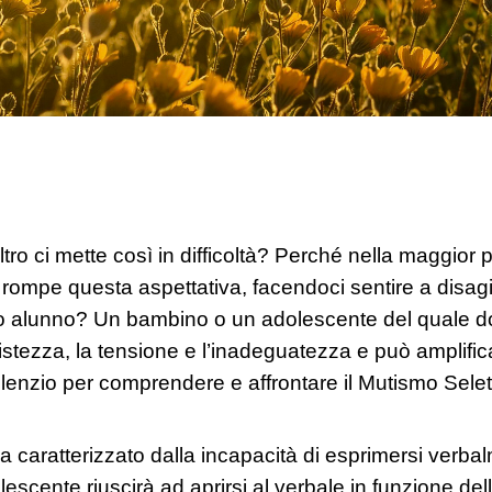
ltro ci mette così in difficoltà? Perché nella maggior pa
io rompe questa aspettativa, facendoci sentire a dis
ro alunno? Un bambino o un adolescente del quale do
ristezza, la tensione e l’inadeguatezza e può amplifi
ilenzio per comprendere e affrontare il Mutismo Selet
ia caratterizzato dalla incapacità di esprimersi verba
scente riuscirà ad aprirsi al verbale in funzione della